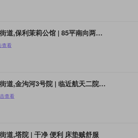
整租2居 | 大兴,高米店街道,保利茉莉公馆 | 85平南向两居带个大露台
击查看
整租2居 | 海淀,永定路街道,金沟河3号院 | 临近航天二院，西四环路边
击查看
路街道,塔院 | 干净 便利 床垫贼舒服