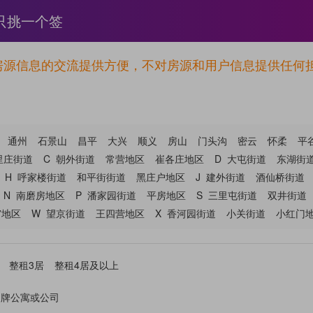
只挑一个签
真没有
房源信息的交流提供方便，不对房源和用户信息提供任何
只取一间
通州
石景山
昌平
大兴
顺义
房山
门头沟
密云
怀柔
平
,没有中间商赚差价
里庄街道
C
朝外街道
常营地区
崔各庄地区
D
大屯街道
东湖街
H
呼家楼街道
和平街街道
黑庄户地区
J
建外街道
酒仙桥街道
效则行: 一个有效的房源强过一万个虚假房源
N
南磨房地区
P
潘家园街道
平房地区
S
三里屯街道
双井街道
宫地区
W
望京街道
王四营地区
X
香河园街道
小关街道
小红门
租客和房东的双赢
整租3居
整租4居及以上
,没有中介费更重用
品牌公寓或公司