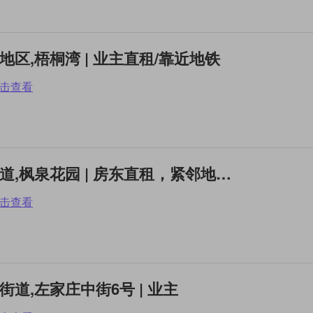
庄地区,梧桐湾 | 业主直租/靠近地铁
击查看
整租2居 | 顺义,空港街道,枫泉花园 | 房东直租，紧邻地铁站
击查看
庄街道,左家庄中街6号 | 业主