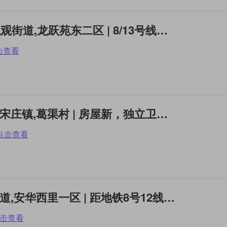
单间(合租) | 昌平,回龙观街道,龙跃苑东二区 | 8/13号线双地铁南向带
击查看
整租4居及以上 | 通州,宋庄镇,葛渠村 | 房屋新，独立卫生间，大厨
点击查看
整租2居 | 朝阳,安贞街道,安华西里一区 | 距地铁8号12线百米内
击查看