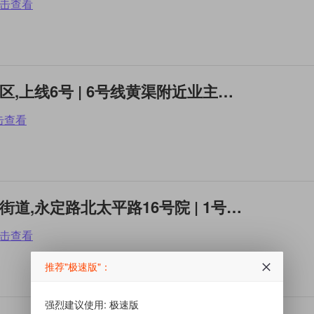
击查看
整租1居 | 朝阳,管庄地区,上线6号 | 6号线黄渠附近业主直租
击查看
整租2居 | 海淀,永定路街道,永定路北太平路16号院 | 1号线玉泉路地铁站，五棵
击查看
推荐"极速版"：
强烈建议使用: 极速版