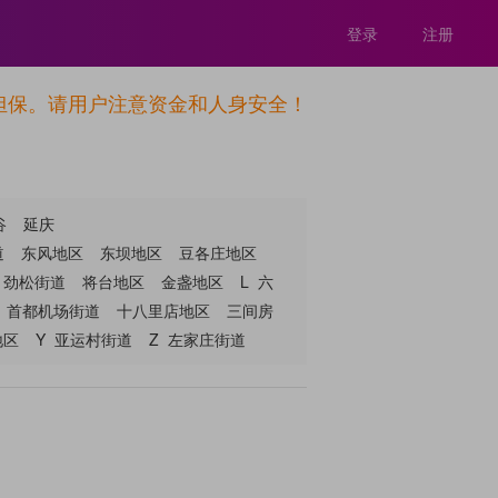
登录
注册
担保。请用户注意资金和人身安全！
谷
延庆
道
东风地区
东坝地区
豆各庄地区
劲松街道
将台地区
金盏地区
L
六
首都机场街道
十八里店地区
三间房
地区
Y
亚运村街道
Z
左家庄街道