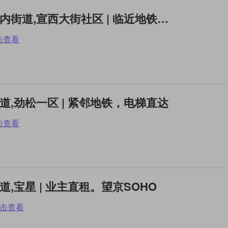
整租2居 | 西城,广安门内街道,宣西大街社区 | 临近地铁，交通便利，家电
击查看
街道,劲松一区 | 紧邻地铁，电梯直达
击查看
街道,宝星 | 业主直租。望京SOHO
击查看