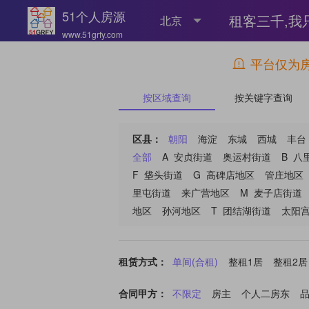
51个人房源
租客三千,我
www.51grfy.com
中介费,这个
平台仅为
按区域查询
按关键字查询
房源三千,我
区县：
朝阳
海淀
东城
西城
丰台
51个人房源
全部
A
安贞街道
奥运村街道
B
八
F
垡头街道
G
高碑店地区
管庄地区
房不在多,有
里屯街道
来广营地区
M
麦子店街道
地区
孙河地区
T
团结湖街道
太阳
没有中介费,
租赁方式：
单间(合租)
整租1居
整租2居
真房源很重要
合同甲方：
不限定
房主
个人二房东