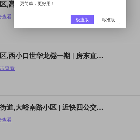
整租2居 | 朝阳,东坝地区,高杨树南里 | 业主直租，离地铁近。
更简单，更好用！
击查看
极速版
标准版
整租1居 | 海淀,东升地区,西小口世华龙樾一期 | 房东直租，西小口地铁
击查看
整租2居 | 门头沟,大峪街道,大峪南路小区 | 近快四公交全明户型阳光充
击查看