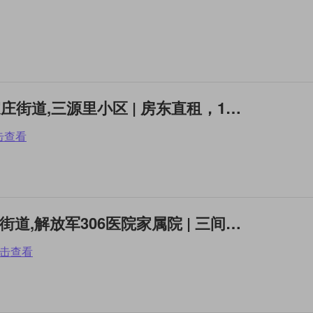
单间(合租) | 朝阳,左家庄街道,三源里小区 | 房东直租，10号线三元桥
击查看
整租2居 | 朝阳,奥运村街道,解放军306医院家属院 | 三间房，好用
击查看